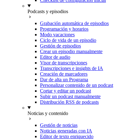
Checklist de configuración inicial
Podcasts y episodios
Grabación automática de episodios
Programación y horarios
Modo vacaciones
Ciclo de vida de un episodio
Gestión de episodios
Crear un episodio manualmente
Editor de audio
Visor de transcripciones
Transcripciones e insights de IA
Creación de marcadores
Dar de alta un Programa
Personalizar contenido de un podcast
Cortar y editar un podcast
Subir un podcast manualmente
Distribución RSS de podcasts
Noticias y contenido
Gestión de noticias
Noticias generadas con IA
Editor de texto enriquecido