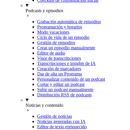
Checklist de configuración inicial
Podcasts y episodios
Grabación automática de episodios
Programación y horarios
Modo vacaciones
Ciclo de vida de un episodio
Gestión de episodios
Crear un episodio manualmente
Editor de audio
Visor de transcripciones
Transcripciones e insights de IA
Creación de marcadores
Dar de alta un Programa
Personalizar contenido de un podcast
Cortar y editar un podcast
Subir un podcast manualmente
Distribución RSS de podcasts
Noticias y contenido
Gestión de noticias
Noticias generadas con IA
Editor de texto enriquecido