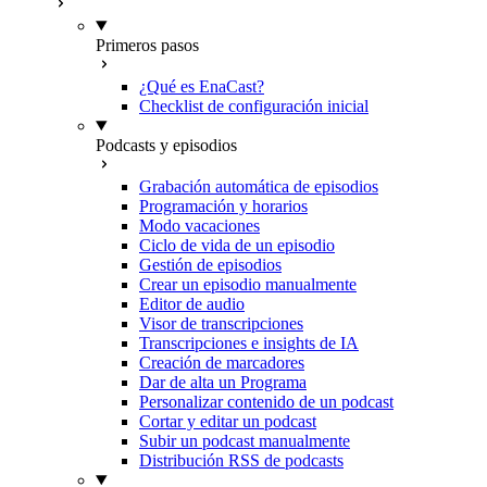
Primeros pasos
¿Qué es EnaCast?
Checklist de configuración inicial
Podcasts y episodios
Grabación automática de episodios
Programación y horarios
Modo vacaciones
Ciclo de vida de un episodio
Gestión de episodios
Crear un episodio manualmente
Editor de audio
Visor de transcripciones
Transcripciones e insights de IA
Creación de marcadores
Dar de alta un Programa
Personalizar contenido de un podcast
Cortar y editar un podcast
Subir un podcast manualmente
Distribución RSS de podcasts