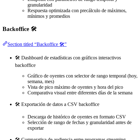
granularidad
Respuesta optimizada con precálculo de máximos,
mínimos y promedios
Backoffice 🛠️
Section titled “Backoffice 🛠️”
🛠️ Dashboard de estadísticas con gráficos interactivos
backoffice
Gráfico de oyentes con selector de rango temporal (hoy,
semana, mes)
Vista de pico máximo de oyentes y hora del pico
Comparativa visual entre diferentes días de la semana
🛠️ Exportación de datos a CSV
backoffice
Descarga de histórico de oyentes en formato CSV
Selección de rango de fechas y granularidad antes de
exportar
🛠️ Comparativa de audiencia entre programas
streaming