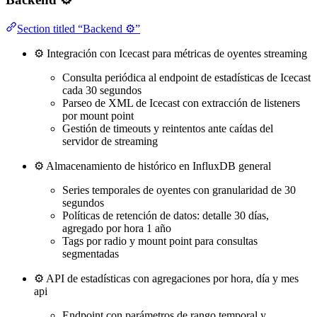
Section titled “Backend ⚙️”
⚙️ Integración con Icecast para métricas de oyentes
streaming
Consulta periódica al endpoint de estadísticas de Icecast
cada 30 segundos
Parseo de XML de Icecast con extracción de listeners
por mount point
Gestión de timeouts y reintentos ante caídas del
servidor de streaming
⚙️ Almacenamiento de histórico en InfluxDB
general
Series temporales de oyentes con granularidad de 30
segundos
Políticas de retención de datos: detalle 30 días,
agregado por hora 1 año
Tags por radio y mount point para consultas
segmentadas
⚙️ API de estadísticas con agregaciones por hora, día y mes
api
Endpoint con parámetros de rango temporal y