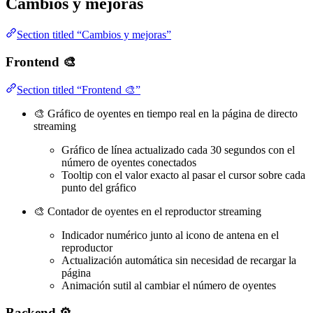
Cambios y mejoras
Section titled “Cambios y mejoras”
Frontend 🎨
Section titled “Frontend 🎨”
🎨 Gráfico de oyentes en tiempo real en la página de directo
streaming
Gráfico de línea actualizado cada 30 segundos con el
número de oyentes conectados
Tooltip con el valor exacto al pasar el cursor sobre cada
punto del gráfico
🎨 Contador de oyentes en el reproductor
streaming
Indicador numérico junto al icono de antena en el
reproductor
Actualización automática sin necesidad de recargar la
página
Animación sutil al cambiar el número de oyentes
Backend ⚙️