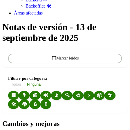
Backoffice 🛠️
Áreas afectadas
Notas de versión - 13 de
septiembre de 2025
☐
Marcar leídos
Filtrar por categoría
Todas
Ninguna
🏢
🎙️
📰
🔊
📡
🔍
🎨
⚡
📦
🔌
🛠️
🌍
🔒
📄
Cambios y mejoras