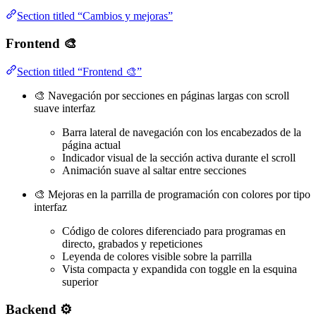
Section titled “Cambios y mejoras”
Frontend 🎨
Section titled “Frontend 🎨”
🎨 Navegación por secciones en páginas largas con scroll
suave
interfaz
Barra lateral de navegación con los encabezados de la
página actual
Indicador visual de la sección activa durante el scroll
Animación suave al saltar entre secciones
🎨 Mejoras en la parrilla de programación con colores por tipo
interfaz
Código de colores diferenciado para programas en
directo, grabados y repeticiones
Leyenda de colores visible sobre la parrilla
Vista compacta y expandida con toggle en la esquina
superior
Backend ⚙️