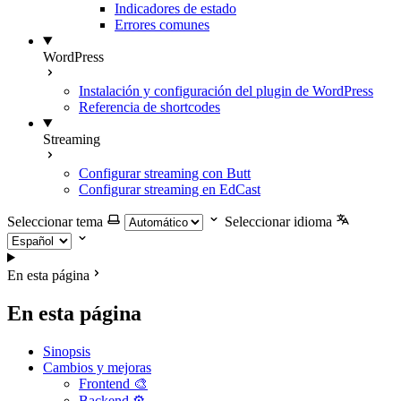
Indicadores de estado
Errores comunes
WordPress
Instalación y configuración del plugin de WordPress
Referencia de shortcodes
Streaming
Configurar streaming con Butt
Configurar streaming en EdCast
Seleccionar tema
Seleccionar idioma
En esta página
En esta página
Sinopsis
Cambios y mejoras
Frontend 🎨
Backend ⚙️