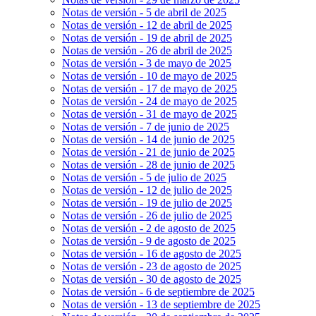
Notas de versión - 5 de abril de 2025
Notas de versión - 12 de abril de 2025
Notas de versión - 19 de abril de 2025
Notas de versión - 26 de abril de 2025
Notas de versión - 3 de mayo de 2025
Notas de versión - 10 de mayo de 2025
Notas de versión - 17 de mayo de 2025
Notas de versión - 24 de mayo de 2025
Notas de versión - 31 de mayo de 2025
Notas de versión - 7 de junio de 2025
Notas de versión - 14 de junio de 2025
Notas de versión - 21 de junio de 2025
Notas de versión - 28 de junio de 2025
Notas de versión - 5 de julio de 2025
Notas de versión - 12 de julio de 2025
Notas de versión - 19 de julio de 2025
Notas de versión - 26 de julio de 2025
Notas de versión - 2 de agosto de 2025
Notas de versión - 9 de agosto de 2025
Notas de versión - 16 de agosto de 2025
Notas de versión - 23 de agosto de 2025
Notas de versión - 30 de agosto de 2025
Notas de versión - 6 de septiembre de 2025
Notas de versión - 13 de septiembre de 2025