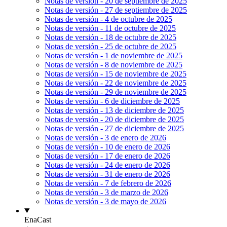
Notas de versión - 20 de septiembre de 2025
Notas de versión - 27 de septiembre de 2025
Notas de versión - 4 de octubre de 2025
Notas de versión - 11 de octubre de 2025
Notas de versión - 18 de octubre de 2025
Notas de versión - 25 de octubre de 2025
Notas de versión - 1 de noviembre de 2025
Notas de versión - 8 de noviembre de 2025
Notas de versión - 15 de noviembre de 2025
Notas de versión - 22 de noviembre de 2025
Notas de versión - 29 de noviembre de 2025
Notas de versión - 6 de diciembre de 2025
Notas de versión - 13 de diciembre de 2025
Notas de versión - 20 de diciembre de 2025
Notas de versión - 27 de diciembre de 2025
Notas de versión - 3 de enero de 2026
Notas de versión - 10 de enero de 2026
Notas de versión - 17 de enero de 2026
Notas de versión - 24 de enero de 2026
Notas de versión - 31 de enero de 2026
Notas de versión - 7 de febrero de 2026
Notas de versión - 3 de marzo de 2026
Notas de versión - 3 de mayo de 2026
EnaCast