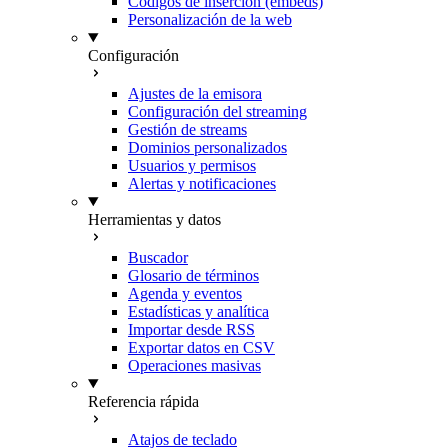
Códigos de inserción (embeds)
Personalización de la web
Configuración
Ajustes de la emisora
Configuración del streaming
Gestión de streams
Dominios personalizados
Usuarios y permisos
Alertas y notificaciones
Herramientas y datos
Buscador
Glosario de términos
Agenda y eventos
Estadísticas y analítica
Importar desde RSS
Exportar datos en CSV
Operaciones masivas
Referencia rápida
Atajos de teclado