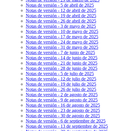
Notas de versión - 5 de abril de 2025
Notas de versión - 12 de abril de 2025
Notas de versión - 19 de abril de 2025
Notas de versión - 26 de abril de 2025
Notas de versión - 3 de mayo de 2025
Notas de versión - 10 de mayo de 2025
Notas de versión - 17 de mayo de 2025
Notas de versión - 24 de mayo de 2025
Notas de versión - 31 de mayo de 2025
Notas de versión - 7 de junio de 2025
Notas de versión - 14 de junio de 2025
Notas de versión - 21 de junio de 2025
Notas de versión - 28 de junio de 2025
Notas de versión - 5 de julio de 2025
Notas de versión - 12 de julio de 2025
Notas de versión - 19 de julio de 2025
Notas de versión - 26 de julio de 2025
Notas de versión - 2 de agosto de 2025
Notas de versión - 9 de agosto de 2025
Notas de versión - 16 de agosto de 2025
Notas de versión - 23 de agosto de 2025
Notas de versión - 30 de agosto de 2025
Notas de versión - 6 de septiembre de 2025
Notas de versión - 13 de septiembre de 2025