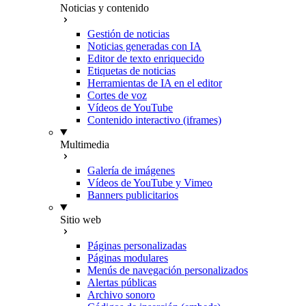
Noticias y contenido
Gestión de noticias
Noticias generadas con IA
Editor de texto enriquecido
Etiquetas de noticias
Herramientas de IA en el editor
Cortes de voz
Vídeos de YouTube
Contenido interactivo (iframes)
Multimedia
Galería de imágenes
Vídeos de YouTube y Vimeo
Banners publicitarios
Sitio web
Páginas personalizadas
Páginas modulares
Menús de navegación personalizados
Alertas públicas
Archivo sonoro