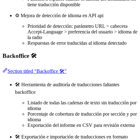
tiene traducción disponible
⚙️ Mejora de detección de idioma en API
api
Prioridad de detección: parámetro URL > cabecera
Accept-Language > preferencia del usuario > idioma de
la radio
Respuestas de error traducidas al idioma detectado
Backoffice 🛠️
Section titled “Backoffice 🛠️”
🛠️ Herramienta de auditoría de traducciones faltantes
backoffice
Listado de todas las cadenas de texto sin traducción por
idioma
Porcentaje de cobertura de traducción por sección y por
idioma
Exportación del informe en CSV para revisión externa
🛠️ Exportación e importación de traducciones en formato