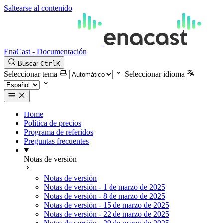
Saltearse al contenido
EnaCast - Documentación
Buscar
Ctrl
K
Seleccionar tema
Seleccionar idioma
Home
Política de precios
Programa de referidos
Preguntas frecuentes
Notas de versión
Notas de versión
Notas de versión - 1 de marzo de 2025
Notas de versión - 8 de marzo de 2025
Notas de versión - 15 de marzo de 2025
Notas de versión - 22 de marzo de 2025
Notas de versión - 29 de marzo de 2025