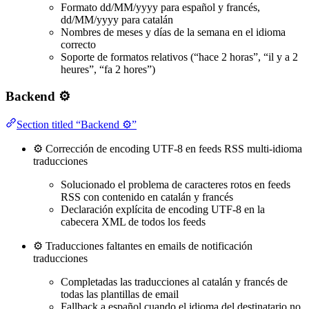
Formato dd/MM/yyyy para español y francés,
dd/MM/yyyy para catalán
Nombres de meses y días de la semana en el idioma
correcto
Soporte de formatos relativos (“hace 2 horas”, “il y a 2
heures”, “fa 2 hores”)
Backend ⚙️
Section titled “Backend ⚙️”
⚙️ Corrección de encoding UTF-8 en feeds RSS multi-idioma
traducciones
Solucionado el problema de caracteres rotos en feeds
RSS con contenido en catalán y francés
Declaración explícita de encoding UTF-8 en la
cabecera XML de todos los feeds
⚙️ Traducciones faltantes en emails de notificación
traducciones
Completadas las traducciones al catalán y francés de
todas las plantillas de email
Fallback a español cuando el idioma del destinatario no