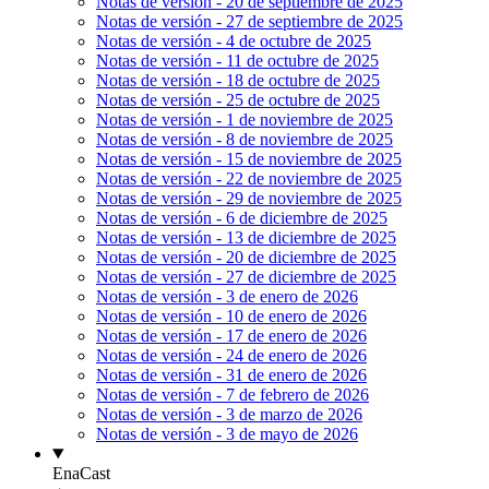
Notas de versión - 20 de septiembre de 2025
Notas de versión - 27 de septiembre de 2025
Notas de versión - 4 de octubre de 2025
Notas de versión - 11 de octubre de 2025
Notas de versión - 18 de octubre de 2025
Notas de versión - 25 de octubre de 2025
Notas de versión - 1 de noviembre de 2025
Notas de versión - 8 de noviembre de 2025
Notas de versión - 15 de noviembre de 2025
Notas de versión - 22 de noviembre de 2025
Notas de versión - 29 de noviembre de 2025
Notas de versión - 6 de diciembre de 2025
Notas de versión - 13 de diciembre de 2025
Notas de versión - 20 de diciembre de 2025
Notas de versión - 27 de diciembre de 2025
Notas de versión - 3 de enero de 2026
Notas de versión - 10 de enero de 2026
Notas de versión - 17 de enero de 2026
Notas de versión - 24 de enero de 2026
Notas de versión - 31 de enero de 2026
Notas de versión - 7 de febrero de 2026
Notas de versión - 3 de marzo de 2026
Notas de versión - 3 de mayo de 2026
EnaCast