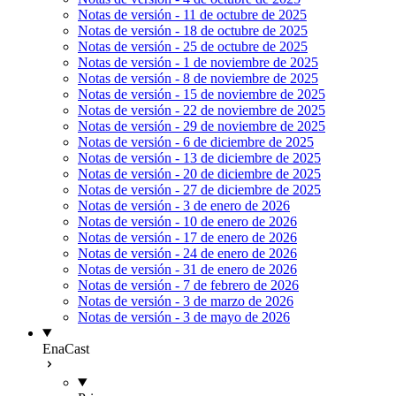
Notas de versión - 11 de octubre de 2025
Notas de versión - 18 de octubre de 2025
Notas de versión - 25 de octubre de 2025
Notas de versión - 1 de noviembre de 2025
Notas de versión - 8 de noviembre de 2025
Notas de versión - 15 de noviembre de 2025
Notas de versión - 22 de noviembre de 2025
Notas de versión - 29 de noviembre de 2025
Notas de versión - 6 de diciembre de 2025
Notas de versión - 13 de diciembre de 2025
Notas de versión - 20 de diciembre de 2025
Notas de versión - 27 de diciembre de 2025
Notas de versión - 3 de enero de 2026
Notas de versión - 10 de enero de 2026
Notas de versión - 17 de enero de 2026
Notas de versión - 24 de enero de 2026
Notas de versión - 31 de enero de 2026
Notas de versión - 7 de febrero de 2026
Notas de versión - 3 de marzo de 2026
Notas de versión - 3 de mayo de 2026
EnaCast