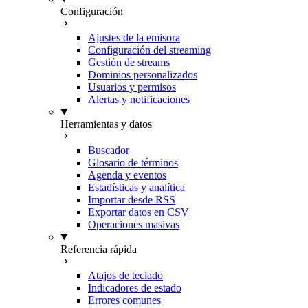
Configuración
Ajustes de la emisora
Configuración del streaming
Gestión de streams
Dominios personalizados
Usuarios y permisos
Alertas y notificaciones
Herramientas y datos
Buscador
Glosario de términos
Agenda y eventos
Estadísticas y analítica
Importar desde RSS
Exportar datos en CSV
Operaciones masivas
Referencia rápida
Atajos de teclado
Indicadores de estado
Errores comunes