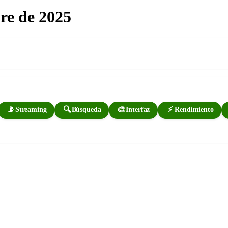
bre de 2025
📡
🔍
🎨
⚡
Streaming
Búsqueda
Interfaz
Rendimiento