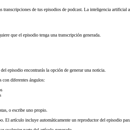
as transcripciones de tus episodios de podcast. La inteligencia artificial 
uiere que el episodio tenga una transcripción generada.
 del episodio encontrarás la opción de generar una noticia.
es con diferentes ángulos:
os
s
stas, o escribe uno propio.
po. El artículo incluye automáticamente un reproductor del episodio para
ar cualquier parte del artículo generado.