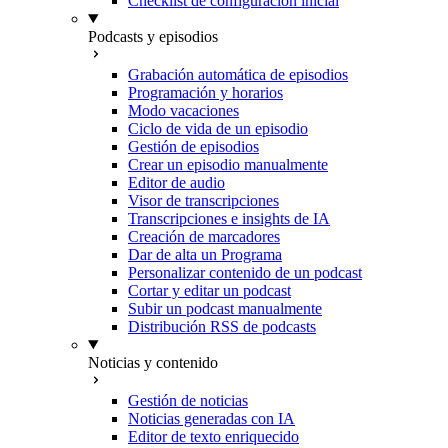
Checklist de configuración inicial
Podcasts y episodios
Grabación automática de episodios
Programación y horarios
Modo vacaciones
Ciclo de vida de un episodio
Gestión de episodios
Crear un episodio manualmente
Editor de audio
Visor de transcripciones
Transcripciones e insights de IA
Creación de marcadores
Dar de alta un Programa
Personalizar contenido de un podcast
Cortar y editar un podcast
Subir un podcast manualmente
Distribución RSS de podcasts
Noticias y contenido
Gestión de noticias
Noticias generadas con IA
Editor de texto enriquecido