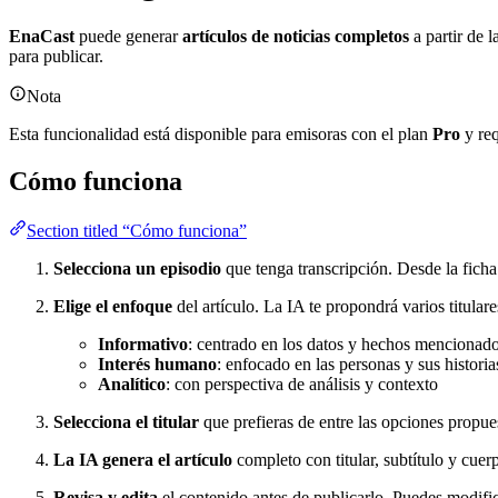
EnaCast
puede generar
artículos de noticias completos
a partir de l
para publicar.
Nota
Esta funcionalidad está disponible para emisoras con el plan
Pro
y req
Cómo funciona
Section titled “Cómo funciona”
Selecciona un episodio
que tenga transcripción. Desde la ficha
Elige el enfoque
del artículo. La IA te propondrá varios titular
Informativo
: centrado en los datos y hechos mencionad
Interés humano
: enfocado en las personas y sus historia
Analítico
: con perspectiva de análisis y contexto
Selecciona el titular
que prefieras de entre las opciones propue
La IA genera el artículo
completo con titular, subtítulo y cuer
Revisa y edita
el contenido antes de publicarlo. Puedes modific