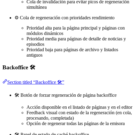
Cola de invalidación para evitar picos de regeneración
simultánea
⚙️ Cola de regeneración con prioridades
rendimiento
Prioridad alta para la página principal y páginas con
módulos dinámicos
Prioridad media para páginas de detalle de noticias y
episodios
Prioridad baja para páginas de archivo y listados
antiguos
Backoffice 🛠️
Section titled “Backoffice 🛠️”
🛠️ Botón de forzar regeneración de página
backoffice
Acción disponible en el listado de páginas y en el editor
Feedback visual con estado de la regeneración (en cola,
procesando, completada)
Opción de regenerar todas las páginas de la emisora
🛠️ Panel de estado de caché
backoffice