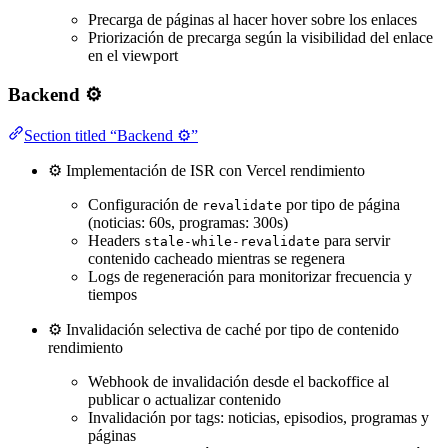
Precarga de páginas al hacer hover sobre los enlaces
Priorización de precarga según la visibilidad del enlace
en el viewport
Backend ⚙️
Section titled “Backend ⚙️”
⚙️ Implementación de ISR con Vercel
rendimiento
Configuración de
por tipo de página
revalidate
(noticias: 60s, programas: 300s)
Headers
para servir
stale-while-revalidate
contenido cacheado mientras se regenera
Logs de regeneración para monitorizar frecuencia y
tiempos
⚙️ Invalidación selectiva de caché por tipo de contenido
rendimiento
Webhook de invalidación desde el backoffice al
publicar o actualizar contenido
Invalidación por tags: noticias, episodios, programas y
páginas