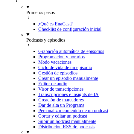
Primeros pasos
¿Qué es EnaCast?
Checklist de configuración inicial
Podcasts y episodios
Grabación automática de episodios
Programación y horarios
Modo vacaciones
Ciclo de vida de un episodio
Gestión de episodios
Crear un episodio manualmente
Editor de audio
Visor de transcripciones
Transcripciones e insights de IA
Creación de marcadores
Dar de alta un Programa
Personalizar contenido de un podcast
Cortar y editar un podcast
Subir un podcast manualmente
Distribución RSS de podcasts