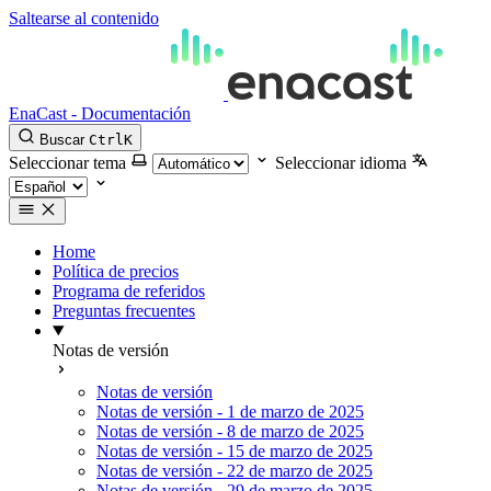
Saltearse al contenido
EnaCast - Documentación
Buscar
Ctrl
K
Seleccionar tema
Seleccionar idioma
Home
Política de precios
Programa de referidos
Preguntas frecuentes
Notas de versión
Notas de versión
Notas de versión - 1 de marzo de 2025
Notas de versión - 8 de marzo de 2025
Notas de versión - 15 de marzo de 2025
Notas de versión - 22 de marzo de 2025
Notas de versión - 29 de marzo de 2025