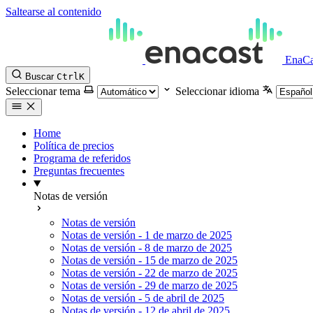
Saltearse al contenido
EnaCa
Buscar
Ctrl
K
Seleccionar tema
Seleccionar idioma
Home
Política de precios
Programa de referidos
Preguntas frecuentes
Notas de versión
Notas de versión
Notas de versión - 1 de marzo de 2025
Notas de versión - 8 de marzo de 2025
Notas de versión - 15 de marzo de 2025
Notas de versión - 22 de marzo de 2025
Notas de versión - 29 de marzo de 2025
Notas de versión - 5 de abril de 2025
Notas de versión - 12 de abril de 2025