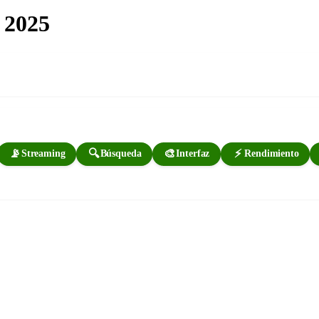
e 2025
📡
🔍
🎨
⚡
Streaming
Búsqueda
Interfaz
Rendimiento