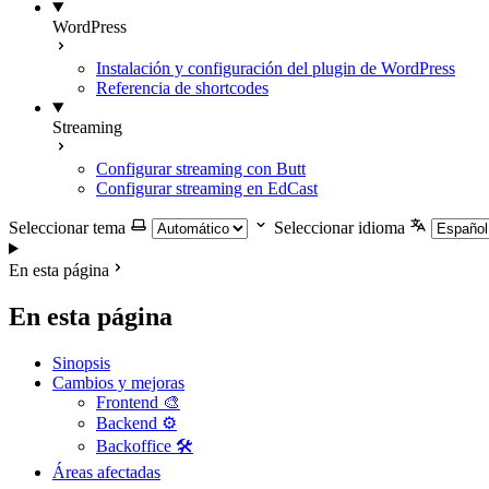
WordPress
Instalación y configuración del plugin de WordPress
Referencia de shortcodes
Streaming
Configurar streaming con Butt
Configurar streaming en EdCast
Seleccionar tema
Seleccionar idioma
En esta página
En esta página
Sinopsis
Cambios y mejoras
Frontend 🎨
Backend ⚙️
Backoffice 🛠️
Áreas afectadas