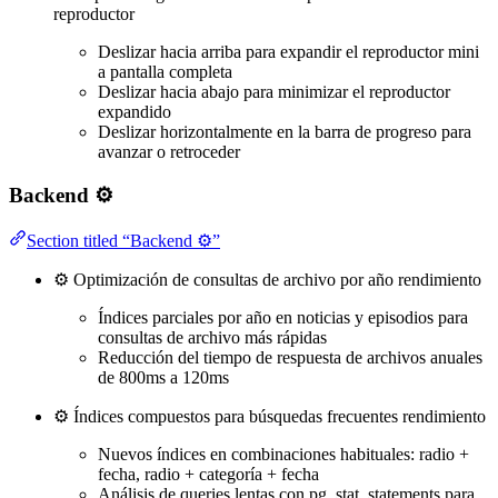
reproductor
Deslizar hacia arriba para expandir el reproductor mini
a pantalla completa
Deslizar hacia abajo para minimizar el reproductor
expandido
Deslizar horizontalmente en la barra de progreso para
avanzar o retroceder
Backend ⚙️
Section titled “Backend ⚙️”
⚙️ Optimización de consultas de archivo por año
rendimiento
Índices parciales por año en noticias y episodios para
consultas de archivo más rápidas
Reducción del tiempo de respuesta de archivos anuales
de 800ms a 120ms
⚙️ Índices compuestos para búsquedas frecuentes
rendimiento
Nuevos índices en combinaciones habituales: radio +
fecha, radio + categoría + fecha
Análisis de queries lentas con pg_stat_statements para