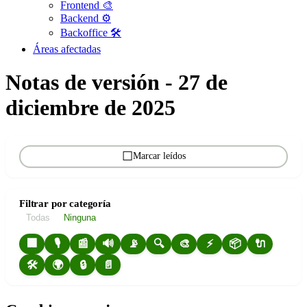
Frontend 🎨
Backend ⚙️
Backoffice 🛠️
Áreas afectadas
Notas de versión - 27 de
diciembre de 2025
☐
Marcar leídos
Filtrar por categoría
Todas
Ninguna
🏢
🎙️
📰
🔊
📡
🔍
🎨
⚡
📦
🔌
🛠️
🌍
🔒
📄