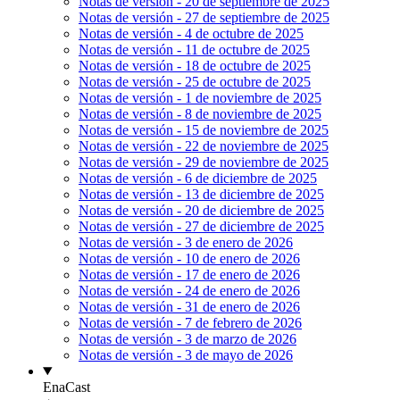
Notas de versión - 20 de septiembre de 2025
Notas de versión - 27 de septiembre de 2025
Notas de versión - 4 de octubre de 2025
Notas de versión - 11 de octubre de 2025
Notas de versión - 18 de octubre de 2025
Notas de versión - 25 de octubre de 2025
Notas de versión - 1 de noviembre de 2025
Notas de versión - 8 de noviembre de 2025
Notas de versión - 15 de noviembre de 2025
Notas de versión - 22 de noviembre de 2025
Notas de versión - 29 de noviembre de 2025
Notas de versión - 6 de diciembre de 2025
Notas de versión - 13 de diciembre de 2025
Notas de versión - 20 de diciembre de 2025
Notas de versión - 27 de diciembre de 2025
Notas de versión - 3 de enero de 2026
Notas de versión - 10 de enero de 2026
Notas de versión - 17 de enero de 2026
Notas de versión - 24 de enero de 2026
Notas de versión - 31 de enero de 2026
Notas de versión - 7 de febrero de 2026
Notas de versión - 3 de marzo de 2026
Notas de versión - 3 de mayo de 2026
EnaCast