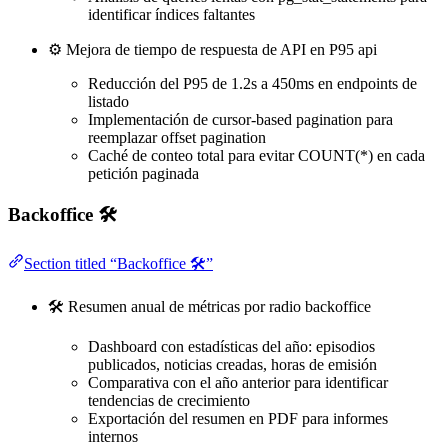
identificar índices faltantes
⚙️ Mejora de tiempo de respuesta de API en P95
api
Reducción del P95 de 1.2s a 450ms en endpoints de
listado
Implementación de cursor-based pagination para
reemplazar offset pagination
Caché de conteo total para evitar COUNT(*) en cada
petición paginada
Backoffice 🛠️
Section titled “Backoffice 🛠️”
🛠️ Resumen anual de métricas por radio
backoffice
Dashboard con estadísticas del año: episodios
publicados, noticias creadas, horas de emisión
Comparativa con el año anterior para identificar
tendencias de crecimiento
Exportación del resumen en PDF para informes
internos