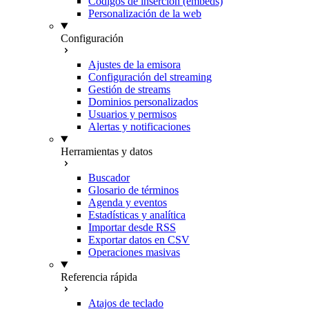
Códigos de inserción (embeds)
Personalización de la web
Configuración
Ajustes de la emisora
Configuración del streaming
Gestión de streams
Dominios personalizados
Usuarios y permisos
Alertas y notificaciones
Herramientas y datos
Buscador
Glosario de términos
Agenda y eventos
Estadísticas y analítica
Importar desde RSS
Exportar datos en CSV
Operaciones masivas
Referencia rápida
Atajos de teclado