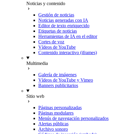
Noticias y contenido
Gestión de noticias
Noticias generadas con IA
Editor de texto enriquecido
Etiquetas de noticias
Herramientas de IA en el editor
Cortes de voz
Vídeos de YouTube
Contenido interactivo (iframes)
Multimedia
Galería de imágenes
Vídeos de YouTube y Vimeo
Banners publicitarios
Sitio web
Páginas personalizadas
Páginas modulares
Menús de navegación personalizados
Alertas públicas
Archivo sonoro