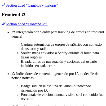
Section titled “Cambios y mejoras”
Frontend 🎨
Section titled “Frontend 🎨”
🎨 Integración con Sentry para tracking de errores en frontend
general
Captura automática de errores JavaScript con contexto
de usuario y radio
Source maps enviados a Sentry durante el build para
trazas legibles
Breadcrumbs de navegación y acciones del usuario
incluidos en cada error
🎨 Indicadores de contenido generado por IA en detalle de
noticia
noticias
Badge sutil en la esquina del artículo indicando
generación por IA
Porcentaje de edición manual visible si el contenido fue
revisado