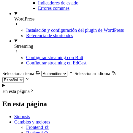
Indicadores de estado
Errores comunes
WordPress
Instalación y configuración del plugin de WordPress
Referencia de shortcodes
Streaming
Configurar streaming con Butt
Configurar streaming en EdCast
Seleccionar tema
Seleccionar idioma
En esta página
En esta página
Sinopsis
Cambios y mejoras
Frontend 🎨
Backend ⚙️