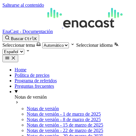
Saltearse al contenido
EnaCast - Documentación
Buscar
Ctrl
K
Seleccionar tema
Seleccionar idioma
Home
Política de precios
Programa de referidos
Preguntas frecuentes
Notas de versión
Notas de versión
Notas de versión - 1 de marzo de 2025
Notas de versión - 8 de marzo de 2025
Notas de versión - 15 de marzo de 2025
Notas de versión - 22 de marzo de 2025
Notas de versión - 29 de marzo de 2025