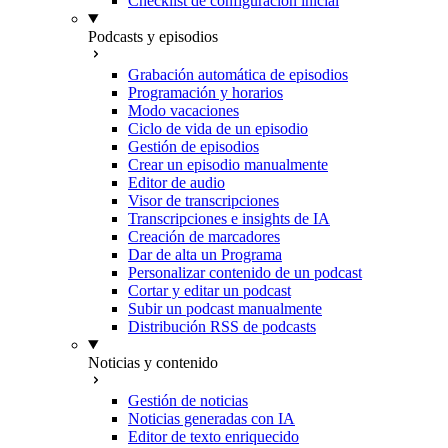
Checklist de configuración inicial
Podcasts y episodios
Grabación automática de episodios
Programación y horarios
Modo vacaciones
Ciclo de vida de un episodio
Gestión de episodios
Crear un episodio manualmente
Editor de audio
Visor de transcripciones
Transcripciones e insights de IA
Creación de marcadores
Dar de alta un Programa
Personalizar contenido de un podcast
Cortar y editar un podcast
Subir un podcast manualmente
Distribución RSS de podcasts
Noticias y contenido
Gestión de noticias
Noticias generadas con IA
Editor de texto enriquecido