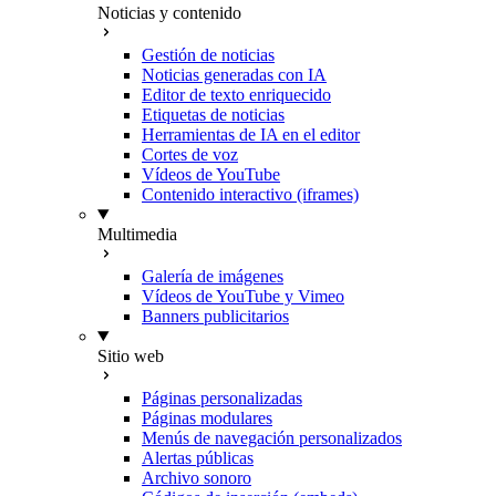
Noticias y contenido
Gestión de noticias
Noticias generadas con IA
Editor de texto enriquecido
Etiquetas de noticias
Herramientas de IA en el editor
Cortes de voz
Vídeos de YouTube
Contenido interactivo (iframes)
Multimedia
Galería de imágenes
Vídeos de YouTube y Vimeo
Banners publicitarios
Sitio web
Páginas personalizadas
Páginas modulares
Menús de navegación personalizados
Alertas públicas
Archivo sonoro