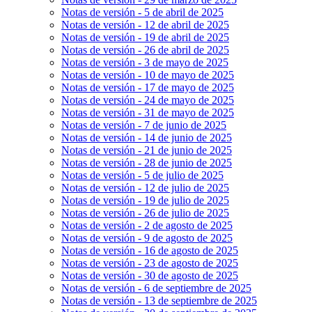
Notas de versión - 5 de abril de 2025
Notas de versión - 12 de abril de 2025
Notas de versión - 19 de abril de 2025
Notas de versión - 26 de abril de 2025
Notas de versión - 3 de mayo de 2025
Notas de versión - 10 de mayo de 2025
Notas de versión - 17 de mayo de 2025
Notas de versión - 24 de mayo de 2025
Notas de versión - 31 de mayo de 2025
Notas de versión - 7 de junio de 2025
Notas de versión - 14 de junio de 2025
Notas de versión - 21 de junio de 2025
Notas de versión - 28 de junio de 2025
Notas de versión - 5 de julio de 2025
Notas de versión - 12 de julio de 2025
Notas de versión - 19 de julio de 2025
Notas de versión - 26 de julio de 2025
Notas de versión - 2 de agosto de 2025
Notas de versión - 9 de agosto de 2025
Notas de versión - 16 de agosto de 2025
Notas de versión - 23 de agosto de 2025
Notas de versión - 30 de agosto de 2025
Notas de versión - 6 de septiembre de 2025
Notas de versión - 13 de septiembre de 2025