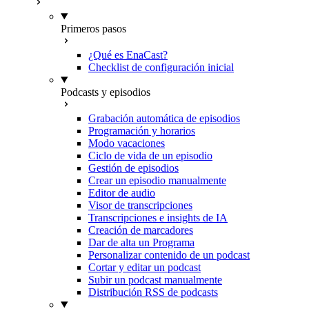
Primeros pasos
¿Qué es EnaCast?
Checklist de configuración inicial
Podcasts y episodios
Grabación automática de episodios
Programación y horarios
Modo vacaciones
Ciclo de vida de un episodio
Gestión de episodios
Crear un episodio manualmente
Editor de audio
Visor de transcripciones
Transcripciones e insights de IA
Creación de marcadores
Dar de alta un Programa
Personalizar contenido de un podcast
Cortar y editar un podcast
Subir un podcast manualmente
Distribución RSS de podcasts