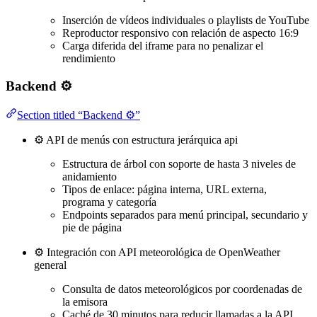
Inserción de vídeos individuales o playlists de YouTube
Reproductor responsivo con relación de aspecto 16:9
Carga diferida del iframe para no penalizar el
rendimiento
Backend ⚙️
Section titled “Backend ⚙️”
⚙️ API de menús con estructura jerárquica
api
Estructura de árbol con soporte de hasta 3 niveles de
anidamiento
Tipos de enlace: página interna, URL externa,
programa y categoría
Endpoints separados para menú principal, secundario y
pie de página
⚙️ Integración con API meteorológica de OpenWeather
general
Consulta de datos meteorológicos por coordenadas de
la emisora
Caché de 30 minutos para reducir llamadas a la API