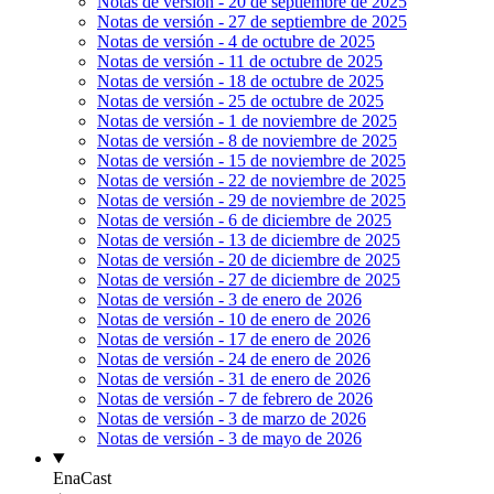
Notas de versión - 20 de septiembre de 2025
Notas de versión - 27 de septiembre de 2025
Notas de versión - 4 de octubre de 2025
Notas de versión - 11 de octubre de 2025
Notas de versión - 18 de octubre de 2025
Notas de versión - 25 de octubre de 2025
Notas de versión - 1 de noviembre de 2025
Notas de versión - 8 de noviembre de 2025
Notas de versión - 15 de noviembre de 2025
Notas de versión - 22 de noviembre de 2025
Notas de versión - 29 de noviembre de 2025
Notas de versión - 6 de diciembre de 2025
Notas de versión - 13 de diciembre de 2025
Notas de versión - 20 de diciembre de 2025
Notas de versión - 27 de diciembre de 2025
Notas de versión - 3 de enero de 2026
Notas de versión - 10 de enero de 2026
Notas de versión - 17 de enero de 2026
Notas de versión - 24 de enero de 2026
Notas de versión - 31 de enero de 2026
Notas de versión - 7 de febrero de 2026
Notas de versión - 3 de marzo de 2026
Notas de versión - 3 de mayo de 2026
EnaCast