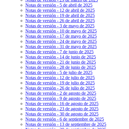
Notas de versión - 5 de abril de 2025
Notas de versión - 12 de abril de 2025
Notas de versión - 19 de abril de 2025
Notas de versión - 26 de abril de 2025
Notas de versión - 3 de mayo de 2025
Notas de versión - 10 de mayo de 2025
Notas de versión - 17 de mayo de 2025
Notas de versión - 24 de mayo de 2025
Notas de versión - 31 de mayo de 2025
Notas de versión - 7 de junio de 2025
Notas de versión - 14 de junio de 2025
Notas de versión - 21 de junio de 2025
Notas de versión - 28 de junio de 2025
Notas de versión - 5 de julio de 2025
Notas de versión - 12 de julio de 2025
Notas de versión - 19 de julio de 2025
Notas de versión - 26 de julio de 2025
Notas de versión - 2 de agosto de 2025
Notas de versión - 9 de agosto de 2025
Notas de versión - 16 de agosto de 2025
Notas de versión - 23 de agosto de 2025
Notas de versión - 30 de agosto de 2025
Notas de versión - 6 de septiembre de 2025
Notas de versión - 13 de septiembre de 2025