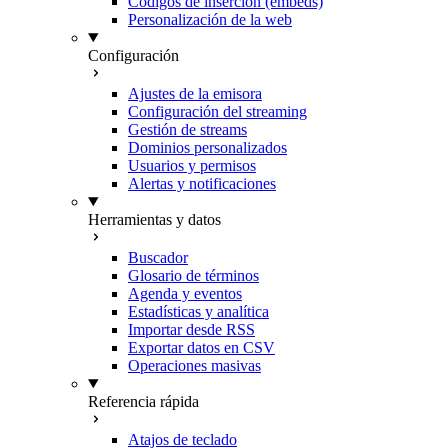
Códigos de inserción (embeds)
Personalización de la web
Configuración
Ajustes de la emisora
Configuración del streaming
Gestión de streams
Dominios personalizados
Usuarios y permisos
Alertas y notificaciones
Herramientas y datos
Buscador
Glosario de términos
Agenda y eventos
Estadísticas y analítica
Importar desde RSS
Exportar datos en CSV
Operaciones masivas
Referencia rápida
Atajos de teclado