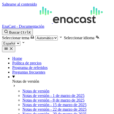
Saltearse al contenido
EnaCast - Documentación
Buscar
Ctrl
K
Seleccionar tema
Seleccionar idioma
Home
Política de precios
Programa de referidos
Preguntas frecuentes
Notas de versión
Notas de versión
Notas de versión - 1 de marzo de 2025
Notas de versión - 8 de marzo de 2025
Notas de versión - 15 de marzo de 2025
Notas de versión - 22 de marzo de 2025
Notas de versión - 29 de marzo de 2025