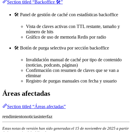
Section titled “Backoffice 🛠️”
🛠️ Panel de gestión de caché con estadísticas
backoffice
Vista de claves activas con TTL restante, tamaño y
número de hits
Gráfico de uso de memoria Redis por radio
🛠️ Botón de purga selectiva por sección
backoffice
Invalidación manual de caché por tipo de contenido
(noticias, podcasts, páginas)
Confirmación con resumen de claves que se van a
eliminar
Registro de purgas manuales con fecha y usuario
Áreas afectadas
Section titled “Áreas afectadas”
rendimiento
noticias
interfaz
Estas notas de versión han sido generadas el 15 de noviembre de 2025 a partir