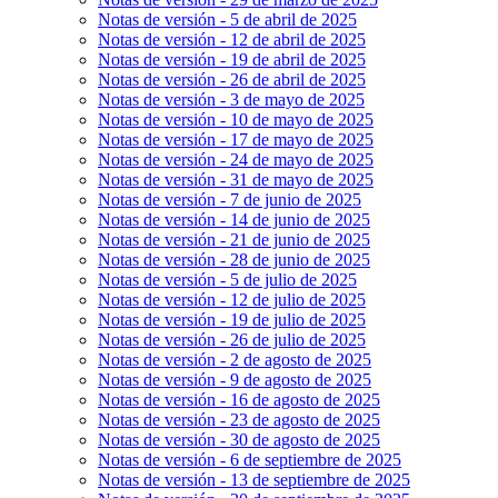
Notas de versión - 5 de abril de 2025
Notas de versión - 12 de abril de 2025
Notas de versión - 19 de abril de 2025
Notas de versión - 26 de abril de 2025
Notas de versión - 3 de mayo de 2025
Notas de versión - 10 de mayo de 2025
Notas de versión - 17 de mayo de 2025
Notas de versión - 24 de mayo de 2025
Notas de versión - 31 de mayo de 2025
Notas de versión - 7 de junio de 2025
Notas de versión - 14 de junio de 2025
Notas de versión - 21 de junio de 2025
Notas de versión - 28 de junio de 2025
Notas de versión - 5 de julio de 2025
Notas de versión - 12 de julio de 2025
Notas de versión - 19 de julio de 2025
Notas de versión - 26 de julio de 2025
Notas de versión - 2 de agosto de 2025
Notas de versión - 9 de agosto de 2025
Notas de versión - 16 de agosto de 2025
Notas de versión - 23 de agosto de 2025
Notas de versión - 30 de agosto de 2025
Notas de versión - 6 de septiembre de 2025
Notas de versión - 13 de septiembre de 2025