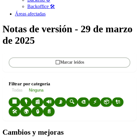
Backoffice 🛠️
Áreas afectadas
Notas de versión - 29 de marzo
de 2025
☐
Marcar leídos
Filtrar por categoría
Todas
Ninguna
🏢
🎙️
📰
🔊
📡
🔍
🎨
⚡
📦
🔌
🛠️
🌍
🔒
📄
Cambios y mejoras