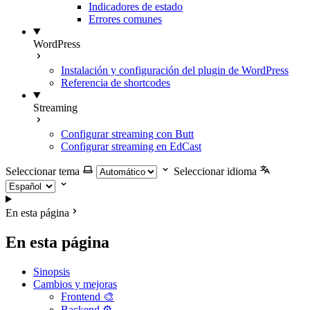
Indicadores de estado
Errores comunes
WordPress
Instalación y configuración del plugin de WordPress
Referencia de shortcodes
Streaming
Configurar streaming con Butt
Configurar streaming en EdCast
Seleccionar tema
Seleccionar idioma
En esta página
En esta página
Sinopsis
Cambios y mejoras
Frontend 🎨
Backend ⚙️