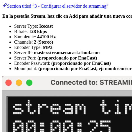
Section titled “3 - Configurar el servidor de streaming”
En la pestaña Stream, haz clic en Add para añadir una nueva con
Server Type:
Icecast
Bitrate:
128 kbps
Samplerate:
44100 Hz
Channels:
2 (Stereo)
Encoder Type:
MP3
Server IP:
master.stream.enacast-cloud.com
Server Port:
(proporcionado por EnaCast)
Encoder Password:
(proporcionado por EnaCast)
Mountpoint:
(proporcionado por EnaCast, ej: nombremis