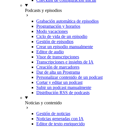
Checklist de configuración inicial
Podcasts y episodios
Grabación automática de episodios
Programación y horarios
Modo vacaciones
Ciclo de vida de un episodio
Gestión de episodios
Crear un episodio manualmente
Editor de audio
Visor de transcripciones
Transcripciones e insights de IA
Creación de marcadores
Dar de alta un Programa
Personalizar contenido de un podcast
Cortar y editar un podcast
Subir un podcast manualmente
Distribución RSS de podcasts
Noticias y contenido
Gestión de noticias
Noticias generadas con IA
Editor de texto enriquecido